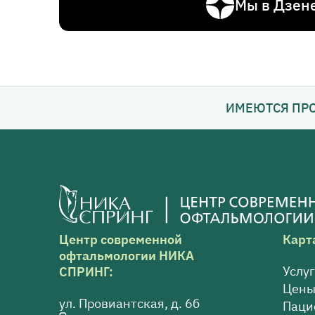
Мы в Дзен
ИМЕЮТСЯ ПР
Центр современной
Карт
офтальмологии НИКА
Услу
СПРИНГ:
Цен
ул. Провиантская, д. 6б
Паци