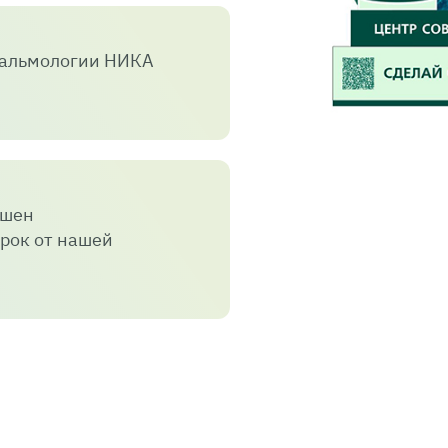
тальмологии НИКА
пшен
рок от нашей