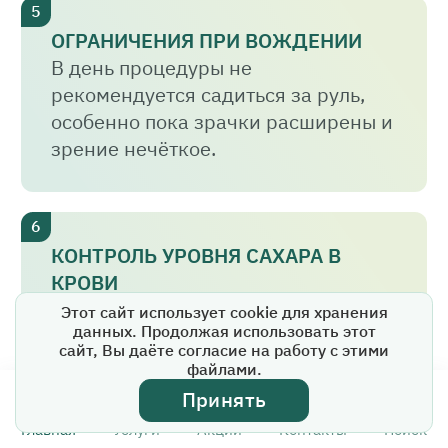
ОГРАНИЧЕНИЯ ПРИ ВОЖДЕНИИ
В день процедуры не
рекомендуется садиться за руль,
особенно пока зрачки расширены и
зрение нечёткое.
КОНТРОЛЬ УРОВНЯ САХАРА В
КРОВИ
Очень важно поддерживать
Этот сайт использует cookie для хранения
данных. Продолжая использовать этот
стабильный уровень глюкозы в
сайт, Вы даёте согласие на работу с этими
крови — это напрямую влияет на
файлами.
эффективность лечения и
Принять
дальнейшее состояние сетчатки.
Главная
Услуги
Акции
Контакты
Поиск