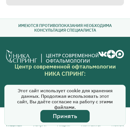
ИМЕЮТСЯ ПРОТИВОПОКАЗАНИЯ НЕОБХОДИМА
КОНСУЛЬТАЦИЯ СПЕЦИАЛИСТА
Центр современной офтальмологии
НИКА СПРИНГ:
ул. Провиантская, д. 6б
Этот сайт использует cookie для хранения
+7 (831) 224-88-00
данных. Продолжая использовать этот
сайт, Вы даёте согласие на работу с этими
nika-spring@nika-nn.ru
файлами.
Клинический сайт «НИКА СПРИНГ»
Принять
Сайт лаборатории «НИКА СПРИНГ»
Главная
Услуги
Акции
Контакты
Поиск