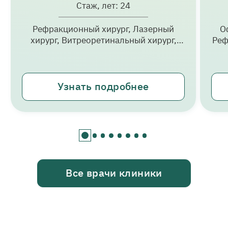
Стаж, лет: 24
Рефракционный хирург, Лазерный
О
хирург, Витреоретинальный хирург,
Реф
Ведущий офтальмохирург, Главный
врач, к.м.н.
Узнать подробнее
Все врачи клиники